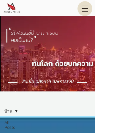
"
รีไฟแนนซ์บ้าน
ทาง
รอด
"
คนเป็นหนี้?
ทันโลก ด้วยบทความ
สินเชื่อ อสังหาฯ และการเงิน
บทความ
บ้าน
All
Posts