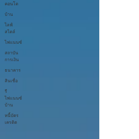
คอนโด
บ้าน
ไลฟ์
สไตล์
ไฟแนนซ์
สถาบัน
การเงิน
ธนาคาร
สินเชื่อ
รี
ไฟแนนซ์
บ้าน
หนี้บัตร
เครดิต