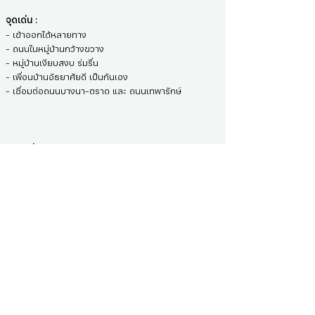
จุดเด่น :
- เข้าออกได้หลายทาง
- ถนนในหมู่บ้านกว้างขวาง
- หมู่บ้านเงียบสงบ ร่มรื่น
- เพื่อนบ้านอัธยาศัยดี เป็นกันเอง
- เชื่อมต่อถนนบางนา-ตราด และ ถนนเทพารักษ์
สถานที่ใกล้เคียง :
- ใกล้ห้างสรรพสินค้า BIG C บางพลี
- ใกล้ห้างมาร์เก็ตวิลเลจ สุวรรณภูมิ
- ใกล้ห้างโฮมโปร บางพลี
- ใกล้โรงพยาบาลบางพลี
- ใกล้โรงพยาบาลจุฬารัตน์ 3
- ใกล้โรงพยาบาลบางนา 5
- ใกล้วัดหลวงพ่อโต
- ใกล้วัดบางพลีใหญ่
- ใกล้ตลาดสดทิพย์นิมิตร
- ใกล้โรงเรียนบางพลีราษฎร์บำรุง
- ใกล้สนามบินสุวรรณภูมิ