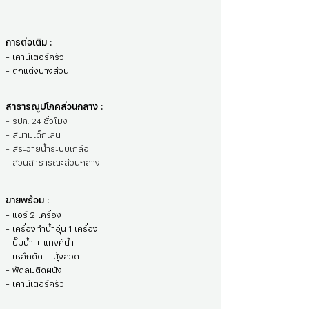
การต่อเติม :
- เคาน์เตอร์ครัว
- ตกแต่งบางส่วน
สาธารณูปโภคส่วนกลาง :
- รปภ. 24 ชั่วโมง
- สนามเด็กเล่น
- สระว่ายน้ำระบบเกลือ
- สวนสาธารณะส่วนกลาง
ขายพร้อม :
- แอร์ 2 เครื่อง
- เครื่องทำน้ำอุ่น 1 เครื่อง
- ปั๊มน้ำ + แทงค์น้ำ
- เหล็กดัด + มุ้งลวด
- พัดลมติดผนัง
- เคาน์เตอร์ครัว