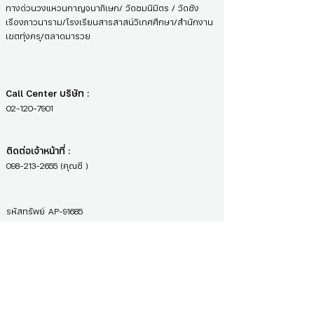
ทางด่วนวงแหวนกาญจนาภิเษก/ วัดชมนิมิตร / วัดชัง
เรืองภาวนาราม/โรงเรียนสารสาสน์วิเทศศึกษา/สำนักงาน
เขตทุ่งครุ/ตลาดมารวย
Call Center บริษัท :
02-120-7901
ติดต่อเจ้าหน้าที่ :
098-213-2655
(คุณซี )
รหัสทรัพย์
AP-91685