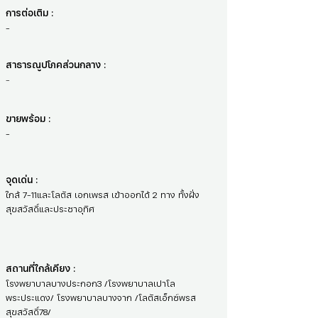
การต่อเติม :
-
สาธารณูปโภคส่วนกลาง :
-
ขายพร้อม :
-
จุดเด่น :
ใกล้ 7-11และโลตัส เอกเพรส เข้าออกได้ 2 ทาง ทั้งฝั่ง
สุขสวัสดิ์และประชาอุทิศ
สถานที่ใกล้เคียง :
โรงพยาบาลบางประกอก3 /โรงพยาบาลเปาโล
พระประแดง/ โรงพยาบาลบางจาก /โลตัสเอ็กซ์พรส
สุขสวัสดิ์78/