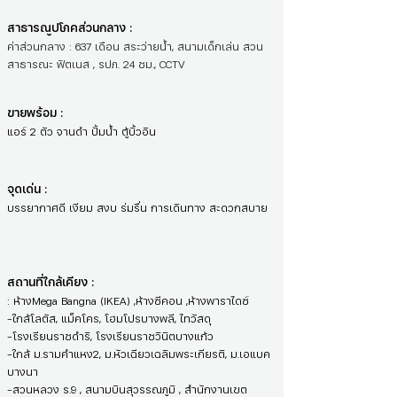
สาธารณูปโภคส่วนกลาง :
ค่าส่วนกลาง : 637 เดือน สระว่ายน้ำ, สนามเด็กเล่น สวน
สาธารณะ ฟิตเนส , รปภ. 24 ชม., CCTV
ขายพร้อม :
แอร์ 2 ตัว จานดำ ปั้มน้ำ ตู้บิ้วอิน
จุดเด่น :
บรรยากาศดี เงียม สงบ ร่มรื่น การเดินทาง สะดวกสบาย
สถานที่ใกล้เคียง :
: ห้างMega Bangna (IKEA) ,ห้างซีคอน ,ห้างพาราไดซ์
-ใกล้โลตัส, แม็คโคร, โฮมโปรบางพลี, ไทวัสดุ
-โรงเรียนราชดำริ, โรงเรียนราชวินิตบางแก้ว
-ใกล้ ม.รามคำแหง2, ม.หัวเฉียวเฉลิมพระเกียรติ, ม.เอแบค
บางนา
-สวนหลวง ร.9 , สนามบินสุวรรณภูมิ , สำนักงานเขต