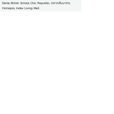
Denla British School, Chic Republic, ตลาดสัมมากร,
Homepro, Index Living Mall
Call Center บริษัท :
02-120-7901
ติดต่อเจ้าหน้าที่ :
คุณอ้อ Tel :
092-881-5539
รหัสทรัพย์
AP-90732