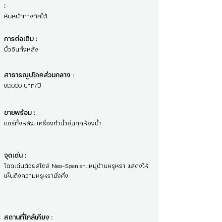
:
หันหน้าทางทิศใต้
การต่อเติม :
บิ้วอินทั้งหลัง
สาธารณูปโภคส่วนกลาง :
60,000 บาท/ปี
ขายพร้อม :
แอร์ทั้งหลัง, เครื่องทำน้ำอุ่นทุกห้องน้ำ
จุดเด่น :
โดดเด่นด้วยสไตล์ Neo-Spanish, หมู่บ้านหรูหรา แสดงให้
เห็นถึงความหรูหรามั่งคั่ง
สถานที่ใกล้เคียง :