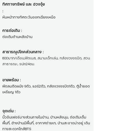
ทิศทางทรัพย์ และ ฮวงจุ้ย
:
หันหน้าทางทิศตะวันออกเฉียงเหนือ
การต่อเติม :
ต่อเติมด้านหลังบ้าน
สาธารณูปโภคส่วนกลาง :
600บาท/เดือน,ฟิตเนส, สนามเด็กเล่น, กล้องวงจรปิด, สวน
สาธารณะ, รปภ24ชม.
ขายพร้อม :
พัดลมติดผนัง 9ตัว, แอร์2ตัว, กล้องวงจรปิด1ตัว, ตู้น้ำยอด
เหรียญ 1ตัว
จุดเด่น :
บิ้วอินเฟอร์บางส่วนภายในบ้าน, บ้านหลังมุม, ต่อเติมเต็ม
พื้นที่, ข้างบ้านมีพื้นที่, อากาศถ่ายเท, บ้านสะอาดน่าอยู่ เดิน
ทางสะดวกใกล้BTS