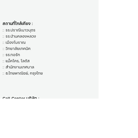
สถานที่ใกล้เคียง :
:: รร.ปราณีเนาวบุตร
:: รร.บ้านคลองหลวง
:: เมืองโบราณ
:: วิทยาลัยเทคนิค
:: รร.ทอรัก
:: แม็คโคร, โลตัส
:: สำนักงานเทศบาล
:: ธ.ไทยพาณิชย์, กรุงไทย
Call Center บริษัท :
02-120-7901
ติดต่อเจ้าหน้าที่ :
คุณบิ๋ม Tel :
080-691-3324