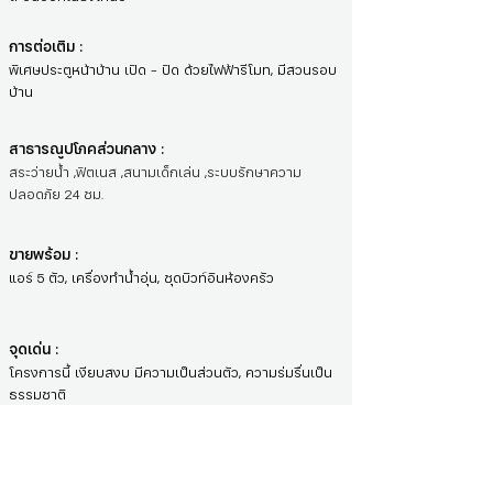
การต่อเติม :
พิเศษประตูหน้าบ้าน เปิด - ปิด ด้วยไฟฟ้ารีโมท, มีสวนรอบ
บ้าน
สาธารณูปโภคส่วนกลาง :
สระว่ายน้ำ ,ฟิตเนส ,สนามเด็กเล่น ,ระบบรักษาความ
ปลอดภัย 24 ชม.
ขายพร้อม :
แอร์ 5 ตัว, เครื่องทำน้ำอุ่น, ชุดบิวท์อินห้องครัว
จุดเด่น :
โครงการนี้ เงียบสงบ มีความเป็นส่วนตัว, ความร่มรื่นเป็น
ธรรมชาติ
สถานที่ใกล้เคียง :