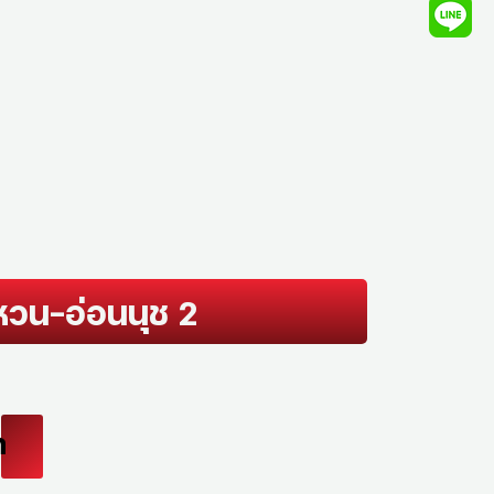
หวน-อ่อนนุช 2
ท