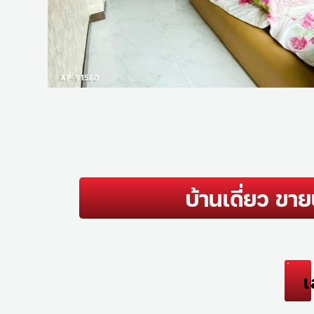
บ้านเดี่ยว ขา
เ