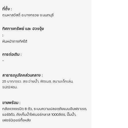
ที่ตั้ง :
ต.มหาสวัสดิ์ อ.บางกรวย จ.นนทบุรี
ทิศทางทรัพย์ และ ฮวงจุ้ย
:
หันหน้าทางทิศใต้
การต่อเติม :
-
สาธารณูปโภคส่วนกลาง :
25 บาท/ตรว. สระว่ายน้ำ, ฟิตเนส, สนามเด็กเล่น,
รปภ24ชม.
ขายพร้อม :
กล้องวงจรปิด 8 ตัว, ระบบความปลอดภัยแบบอินฟราเรด,
แอร์5ตัว, ถังเก็บน้ำไฟเบอร์กลาส 1000ลิตร, ปั๊มน้ำ,
เฟอร์นิเจอร์ทั้งหลัง