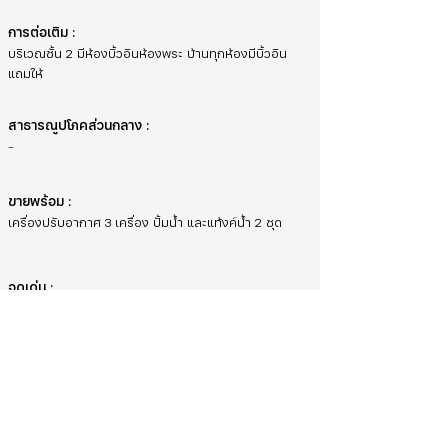
การต่อเติม :
บริเวณชั้น 2 มีห้องบิ้วอินห้องพระ บ้านทุกห้องมีบิ้วอิน
แถมให้
สาธารณูปโภคส่วนกลาง :
-
ขายพร้อม :
เครื่องปรับอากาศ 3 เครื่อง ปั้มน้ำ และแท้งค์น้ำ 2 ชุด
จุดเด่น :
อาคารพาณิชย์ 3 ชั้น ใกล้ห้างสรรพสินค้า เดินทางสะดวก
ติด BTS
สถานที่ใกล้เคียง :
: อิมพีเรียลเวิลด์สำโรง