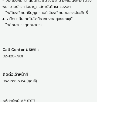
- ใกล้โรงพยาบาลนนทเวช ,โรงพยาบาลพระนั่งเกล้า ,โรง
พยาบาลบำราศนราดูร ,สถาบันโครทรวงอก
- ใกล้โรงเรียนศรีบุญยานนท์ ,โรงเรียนอนุราชประสิทธิ์
,มหาวิทยาลัยเทคโนโลยีราชมงคลสุวรรณภูมิ
- ใกล้ธนาคารทุกธนาคาร
Call Center บริษัท :
02-120-7901
ติดต่อเจ้าหน้าที่ :
062-653-5954
(คุณจิ)
รหัสทรัพย์
AP-91917