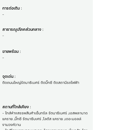
การต่อเติม :
-
สาธารณูปโภคส่วนกลาง :
-
ขายพร้อม :
-
จุดเด่น :
ติดถนนใหญ่รัตนาธิเบศร์ ติดบิ๊กซี ติดสถานีรถไฟฟ้า
สถานที่ใกล้เคียง :
- ใกล้ห้างสรรพสินค้าเซ็นทรัล รัตนาธิเบศร์ ,เอสพลานาด
แคราย ,บิ๊กซี รัตนาธิบเศร์ ,โลตัส แคราย ,เดอะมอลล์
งามวงศ์วาน