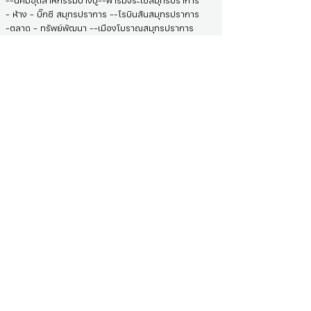
--นิคมอุตสาหกรรมบางปู--ฟาร์มจระเข้สมุทรปราการ
- ห้าง - บิ๊กซี สมุทรปราการ --โรบินสันสมุทรปราการ
-ตลาด - ทรัพย์พัฒนา --เมืองโบราณสมุทรปราการ
Call Center บริษัท :
02-120-7901
ติดต่อเจ้าหน้าที่ :
098-213-2655
(คุณซี )
รหัสทรัพย์
AP-92029