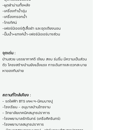
-ผูดผ้าม่านทั้งหลัง
-เครื่องทำน้ำอุ่น
-เครื่องกรอกน้ำ
-โทรทัศน์
-เฟอร์นิเจอร์ตู้เสื้อผ้า และชุดเตียงนอน
-ปั๊มน้ำ+แทงค์น้ำ-เฟอร์นิเจอร์บางส่วน
จุดเด่น :
บ้านสวย บรรยากาศดี เงียบ สงบ ร่มรื่น มีความเป็นส่วน
ตัว โครงสร้างบ้านยังแข็งแรง การเดินทางสะดวกสะบาย
หาของกินง่าย
สถานที่ใกล้เคียง :
- รถไฟฟ้า BTS เคหะฯ-นิคมบางปู
-โรงเรียน - อนุบาลบ้านไทรงาม
- วิทยาลัยเทคนิคสมุทรปราการ
-โรงพยาบาลรัทรินทร์ (เครือศิครินทร์)
-โรงพยาบาลสมุทรปราการ