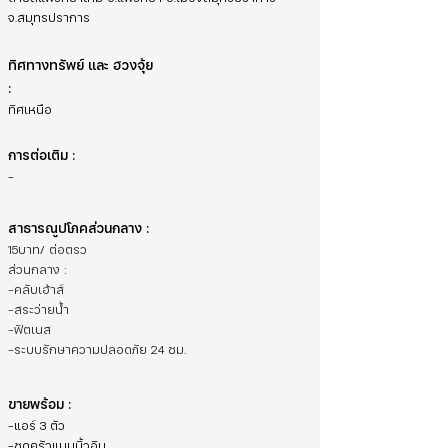
จ.สมุทรปราการ
ทิศทางทรัพย์ และ ฮวงจุ้ย
:
ทิศเหนือ
การต่อเติม :
-
สาธารณูปโภคส่วนกลาง :
15บาท/ ต่อตรว
ส่วนกลาง :
-คลับเฮ้าส์
-สระว่ายน้ำ
-ฟิตเนส
-ระบบรักษาความปลอดภัย 24 ชม.
ขายพร้อม :
-แอร์ 3 ตัว
-ชุดครัวแบบบิ้วอิน